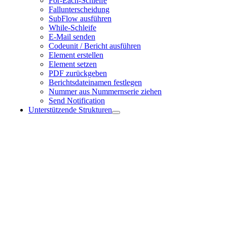
For-Each-Schleife
Fallunterscheidung
SubFlow ausführen
While-Schleife
E-Mail senden
Codeunit / Bericht ausführen
Element erstellen
Element setzen
PDF zurückgeben
Berichtsdateinamen festlegen
Nummer aus Nummernserie ziehen
Send Notification
Unterstützende Strukturen