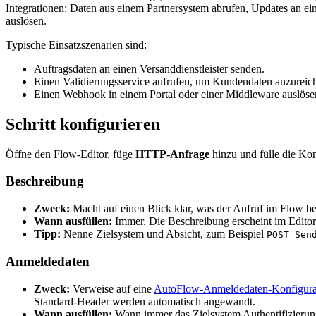
Integrationen: Daten aus einem Partnersystem abrufen, Updates an ei
auslösen.
Typische Einsatzszenarien sind:
Auftragsdaten an einen Versanddienstleister senden.
Einen Validierungsservice aufrufen, um Kundendaten anzureic
Einen Webhook in einem Portal oder einer Middleware auslöse
Schritt konfigurieren
Öffne den Flow-Editor, füge
HTTP-Anfrage
hinzu und fülle die Kon
Beschreibung
Zweck:
Macht auf einen Blick klar, was der Aufruf im Flow be
Wann ausfüllen:
Immer. Die Beschreibung erscheint im Editor 
Tipp:
Nenne Zielsystem und Absicht, zum Beispiel
POST Sen
Anmeldedaten
Zweck:
Verweise auf eine
AutoFlow-Anmeldedaten-Konfigura
Standard-Header werden automatisch angewandt.
Wann ausfüllen:
Wann immer das Zielsystem Authentifizierung 