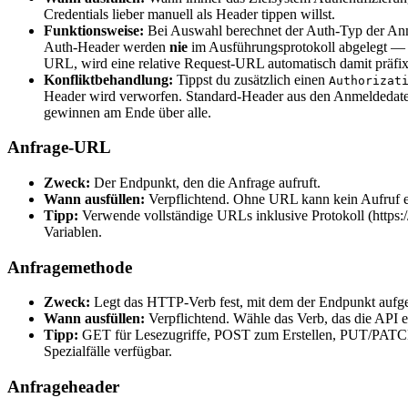
Credentials lieber manuell als Header tippen willst.
Funktionsweise:
Bei Auswahl berechnet der Auth-Typ der Anme
Auth-Header werden
nie
im Ausführungsprotokoll abgelegt — G
URL, wird eine relative Request-URL automatisch damit präfixi
Konfliktbehandlung:
Tippst du zusätzlich einen
Authorizat
Header wird verworfen. Standard-Header aus den Anmeldedaten
gewinnen am Ende über alle.
Anfrage-URL
Zweck:
Der Endpunkt, den die Anfrage aufruft.
Wann ausfüllen:
Verpflichtend. Ohne URL kann kein Aufruf e
Tipp:
Verwende vollständige URLs inklusive Protokoll (https:
Variablen.
Anfragemethode
Zweck:
Legt das HTTP-Verb fest, mit dem der Endpunkt aufge
Wann ausfüllen:
Verpflichtend. Wähle das Verb, das die API e
Tipp:
GET für Lesezugriffe, POST zum Erstellen, PUT/PAT
Spezialfälle verfügbar.
Anfrageheader