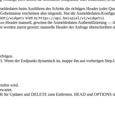
ldedaten beim Ausführen des Schritts die richtigen Header (oder Que
eheimnisse erscheinen also nirgends. Hat die Anmeldedaten-Konfigur
ert (
wird zu
).
/widgets
https://api.beispiel/v1/widgets
-Header manuell, gewinnt die Anmeldedaten-Authentifizierung — d
ion
 werden zuerst gesetzt; manuelle Header der Anfrage überschreiben s
rfolgen.
//). Wenn der Endpunkt dynamisch ist, mappe ihn aus vorherigen Step-
rufen wird.
rwartet.
CH für Updates und DELETE zum Entfernen. HEAD und OPTIONS si