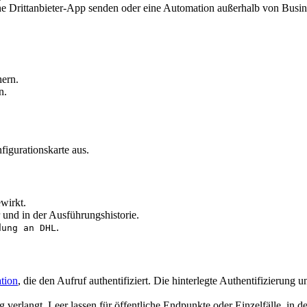
ne Drittanbieter-App senden oder eine Automation außerhalb von Busin
hern.
n.
figurationskarte aus.
wirkt.
und in der Ausführungshistorie.
.
dung an DHL
tion
, die den Aufruf authentifiziert. Die hinterlegte Authentifizierung 
verlangt. Leer lassen für öffentliche Endpunkte oder Einzelfälle, in d