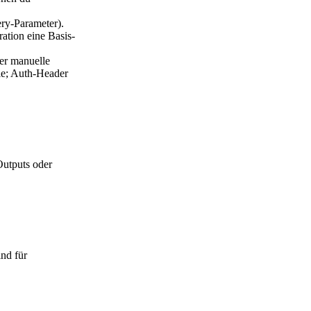
ry-Parameter).
ation eine Basis-
er manuelle
ie; Auth-Header
Outputs oder
nd für