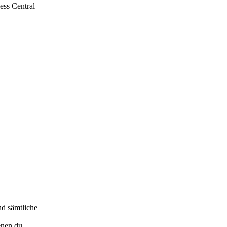
ess Central
und sämtliche
enen du