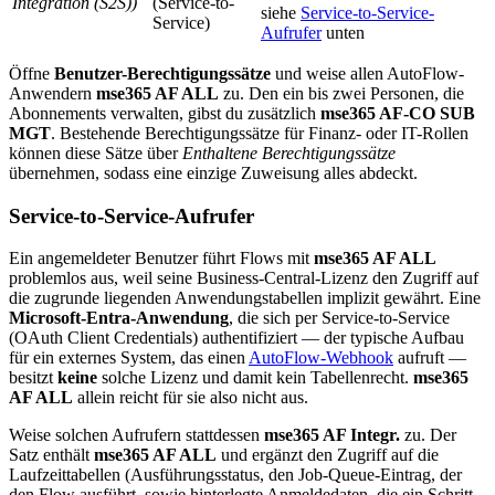
Integration (S2S))
(Service-to-
siehe
Service-to-Service-
Service)
Aufrufer
unten
Öffne
Benutzer-Berechtigungssätze
und weise allen AutoFlow-
Anwendern
mse365 AF ALL
zu. Den ein bis zwei Personen, die
Abonnements verwalten, gibst du zusätzlich
mse365 AF-CO SUB
MGT
. Bestehende Berechtigungssätze für Finanz- oder IT-Rollen
können diese Sätze über
Enthaltene Berechtigungssätze
übernehmen, sodass eine einzige Zuweisung alles abdeckt.
Service-to-Service-Aufrufer
Ein angemeldeter Benutzer führt Flows mit
mse365 AF ALL
problemlos aus, weil seine Business-Central-Lizenz den Zugriff auf
die zugrunde liegenden Anwendungstabellen implizit gewährt. Eine
Microsoft-Entra-Anwendung
, die sich per Service-to-Service
(OAuth Client Credentials) authentifiziert — der typische Aufbau
für ein externes System, das einen
AutoFlow-Webhook
aufruft —
besitzt
keine
solche Lizenz und damit kein Tabellenrecht.
mse365
AF ALL
allein reicht für sie also nicht aus.
Weise solchen Aufrufern stattdessen
mse365 AF Integr.
zu. Der
Satz enthält
mse365 AF ALL
und ergänzt den Zugriff auf die
Laufzeittabellen (Ausführungsstatus, den Job-Queue-Eintrag, der
den Flow ausführt, sowie hinterlegte Anmeldedaten, die ein Schritt