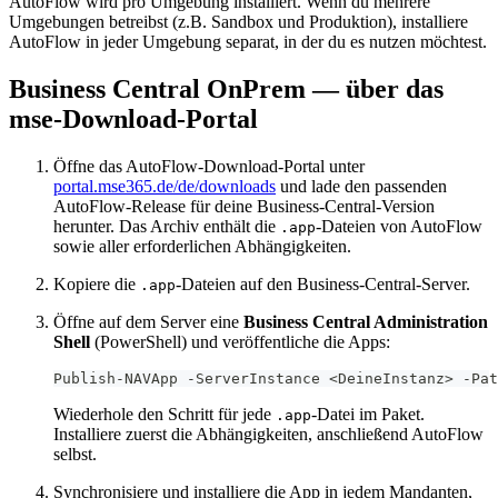
AutoFlow wird pro Umgebung installiert. Wenn du mehrere
Umgebungen betreibst (z.B. Sandbox und Produktion), installiere
AutoFlow in jeder Umgebung separat, in der du es nutzen möchtest.
Business Central OnPrem — über das
mse-Download-Portal
Öffne das AutoFlow-Download-Portal unter
portal.mse365.de/de/downloads
und lade den passenden
AutoFlow-Release für deine Business-Central-Version
herunter. Das Archiv enthält die
-Dateien von AutoFlow
.app
sowie aller erforderlichen Abhängigkeiten.
Kopiere die
-Dateien auf den Business-Central-Server.
.app
Öffne auf dem Server eine
Business Central Administration
Shell
(PowerShell) und veröffentliche die Apps:
Publish-NAVApp -ServerInstance <DeineInstanz> -Pat
Wiederhole den Schritt für jede
-Datei im Paket.
.app
Installiere zuerst die Abhängigkeiten, anschließend AutoFlow
selbst.
Synchronisiere und installiere die App in jedem Mandanten,