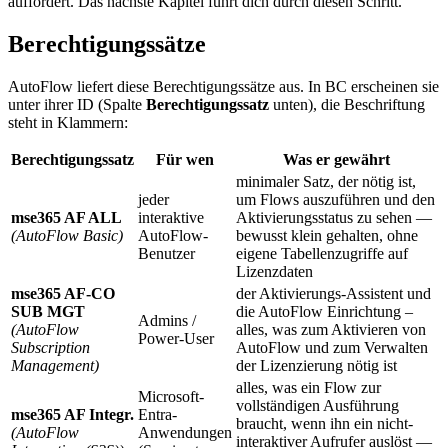
auffordert. Das nächste Kapitel führt dich durch diesen Schritt.
Berechtigungssätze
AutoFlow liefert diese Berechtigungssätze aus. In BC erscheinen sie
unter ihrer ID (Spalte
Berechtigungssatz
unten), die Beschriftung
steht in Klammern:
Berechtigungssatz
Für wen
Was er gewährt
minimaler Satz, der nötig ist,
jeder
um Flows auszuführen und den
mse365 AF ALL
interaktive
Aktivierungsstatus zu sehen —
(AutoFlow Basic)
AutoFlow-
bewusst klein gehalten, ohne
Benutzer
eigene Tabellenzugriffe auf
Lizenzdaten
mse365 AF-CO
der Aktivierungs-Assistent und
SUB MGT
die AutoFlow Einrichtung –
Admins /
(AutoFlow
alles, was zum Aktivieren von
Power-User
Subscription
AutoFlow und zum Verwalten
Management)
der Lizenzierung nötig ist
alles, was ein Flow zur
Microsoft-
vollständigen Ausführung
mse365 AF Integr.
Entra-
braucht, wenn ihn ein nicht-
(AutoFlow
Anwendungen
interaktiver Aufrufer auslöst —