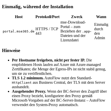
Einmalig, während der Installation
Host
Protokoll/Port
Zweck
Wann
mse-Download-
Einmalig
Portal – zum
HTTPS / TCP
durch
Beziehen der
-
portal.mse365.de
.app
443
den
Dateien und der
Admin
Lizenzdatei
Hinweise
Per Hostname freigeben, nicht per fester IP.
Die
empfohlenen Hosts laufen auf Azure mit Azure-managed
Zertifikaten; die Menge der Egress-IPs ist nicht stabil genug,
um sie zu veröffentlichen.
TLS 1.2 minimum.
AutoFlow nutzt den Standard-
aus Business Central, der TLS mit dem Server
HttpClient
aushandelt.
Ausgehender Proxy.
Wenn der BC-Server den Zugriff über
einen Proxy bezieht, konfiguriere den Proxy gemäß
Microsoft-Vorgaben auf der BC-Server-Instanz – AutoFlow
verwendet den System-Proxy automatisch.