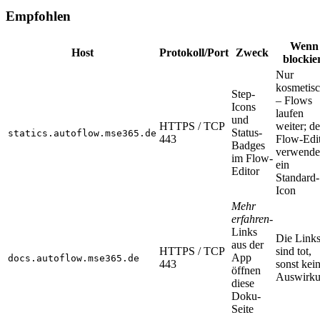
Empfohlen
Wenn
Host
Protokoll/Port
Zweck
blockie
Nur
kosmetis
Step-
– Flows
Icons
laufen
und
HTTPS / TCP
weiter; de
Status-
statics.autoflow.mse365.de
443
Flow-Edi
Badges
verwende
im Flow-
ein
Editor
Standard-
Icon
Mehr
erfahren
-
Links
Die Link
aus der
HTTPS / TCP
sind tot,
App
docs.autoflow.mse365.de
443
sonst kei
öffnen
Auswirk
diese
Doku-
Seite